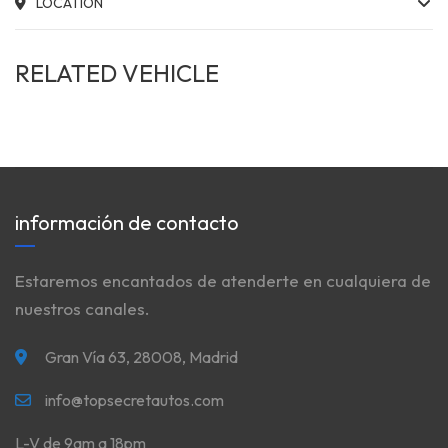
LOCATION
RELATED VEHICLE
información de contacto
Estaremos encantados de atenderte en cualquiera de
nuestros canales.
Gran Vía 63, 28008, Madrid
info@topsecretautos.com
L-V de 9am a 18pm