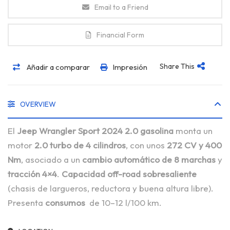
Email to a Friend
Financial Form
Share This
Añadir a comparar
Impresión
OVERVIEW
El
Jeep Wrangler Sport 2024 2.0 gasolina
monta un
motor
2.0 turbo de 4 cilindros
, con unos
272 CV y 400
Nm
, asociado a un
cambio automático de 8 marchas
y
tracción 4×4
.
Capacidad off-road sobresaliente
(chasis de largueros, reductora y buena altura libre).
Presenta
consumos
de 10–12 l/100 km.